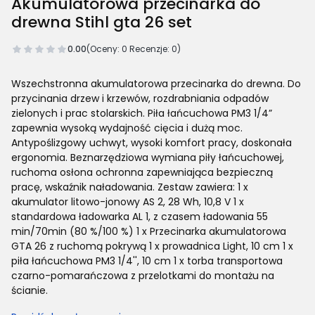
Akumulatorowa przecinarka do
drewna Stihl gta 26 set
0.00
(Oceny: 0 Recenzje: 0)
Wszechstronna akumulatorowa przecinarka do drewna. Do
przycinania drzew i krzewów, rozdrabniania odpadów
zielonych i prac stolarskich. Piła łańcuchowa PM3 1/4”
zapewnia wysoką wydajność cięcia i dużą moc.
Antypoślizgowy uchwyt, wysoki komfort pracy, doskonała
ergonomia. Beznarzędziowa wymiana piły łańcuchowej,
ruchoma osłona ochronna zapewniająca bezpieczną
pracę, wskaźnik naładowania. Zestaw zawiera: 1 x
akumulator litowo-jonowy AS 2, 28 Wh, 10,8 V 1 x
standardowa ładowarka AL 1, z czasem ładowania 55
min/70min (80 %/100 %) 1 x Przecinarka akumulatorowa
GTA 26 z ruchomą pokrywą 1 x prowadnica Light, 10 cm 1 x
piła łańcuchowa PM3 1/4'', 10 cm 1 x torba transportowa
czarno-pomarańczowa z przelotkami do montażu na
ścianie.