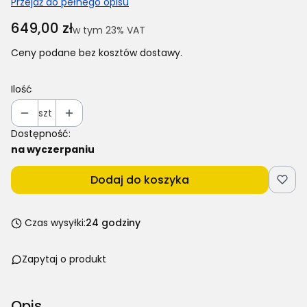
Przejdź do pełnego opisu
Cena
649,00 zł
w tym 23% VAT
w tym
23%
VAT
Ceny podane bez kosztów dostawy.
Ilość
szt
Dostępność:
na wyczerpaniu
Dodaj do koszyka
Czas wysyłki:
24 godziny
Zapytaj o produkt
Opis