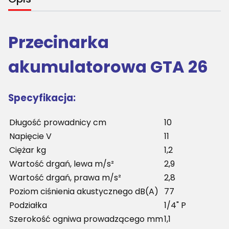
Przecinarka
akumulatorowa GTA 26
Specyfikacja:
Długość prowadnicy cm
10
Napięcie V
11
Ciężar kg
1,2
Wartość drgań, lewa m/s²
2,9
Wartość drgań, prawa m/s²
2,8
Poziom ciśnienia akustycznego dB(A)
77
Podziałka
1/4" P
Szerokość ogniwa prowadzącego mm
1,1