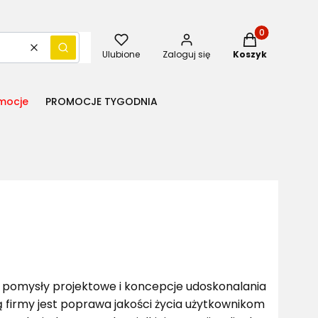
Produkty w kos
Wyczyść
Szukaj
Ulubione
Zaloguj się
Koszyk
mocje
PROMOCJE TYGODNIA
e pomysły projektowe i koncepcje udoskonalania
firmy jest poprawa jakości życia użytkownikom