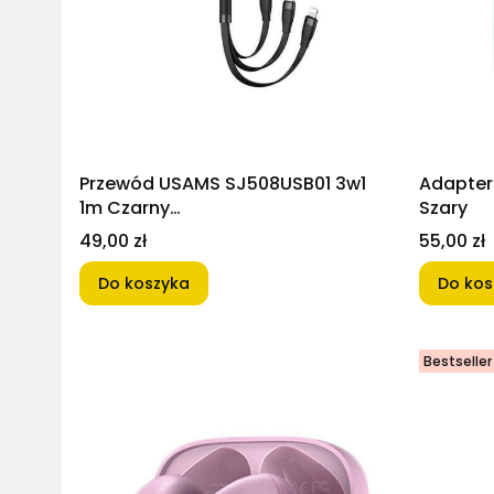
Przewód USAMS SJ508USB01 3w1
Adapter
1m Czarny
Szary
(lightning/microUSB/USB-C)
Cena
Cena
49,00 zł
55,00 zł
Do koszyka
Do kos
Bestseller