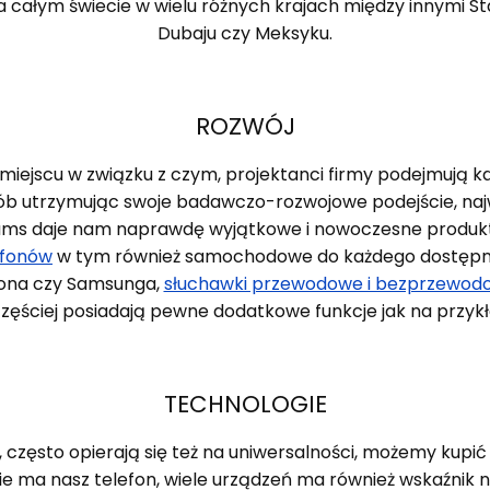
 całym świecie w wielu różnych krajach między innymi Sta
Dubaju czy Meksyku.
ROZWÓJ
miejscu w związku z czym, projektanci firmy podejmują
sób utrzymując swoje badawczo-rozwojowe podejście, naj
sams daje nam naprawdę wyjątkowe i nowoczesne produkt
efonów
w tym również samochodowe do każdego dostępneg
hona czy Samsunga,
słuchawki przewodowe i bezprzewod
częściej posiadają pewne dodatkowe funkcje jak na przykł
TECHNOLOGIE
 często opierają się też na uniwersalności, możemy kupi
ście ma nasz telefon, wiele urządzeń ma również wskaźnik