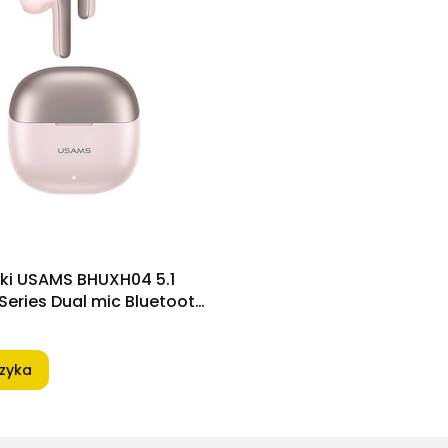
ki USAMS BHUXH04 5.1
Series Dual mic Bluetooth
rowy/Różowe złoto
zyka