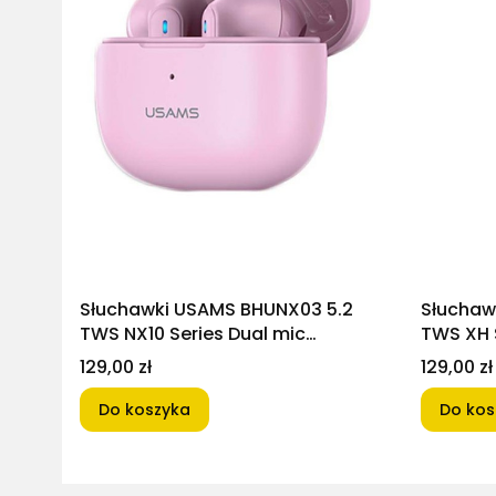
Słuchawki USAMS BHUNX03 5.2
Słuchaw
TWS NX10 Series Dual mic
TWS XH 
Bluetooth Różowe
Róż pud
Cena
Cena
129,00 zł
129,00 zł
Do koszyka
Do kos