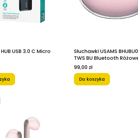
 HUB USB 3.0 C Micro
Słuchawki USAMS BHUBU04
TWS BU Bluetooth Różow
Cena
99,00 zł
zyka
Do koszyka