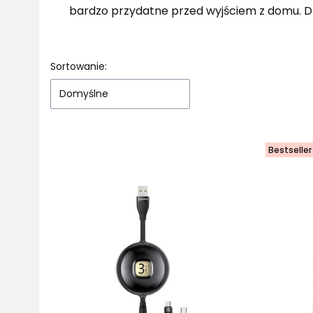
bardzo przydatne przed wyjściem z domu. Dz
Lista produktów
Sortowanie:
Domyślne
Bestseller