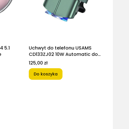
 5.1
Uchwyt do telefonu USAMS
e
CD133ZJ02 10W Automatic do
kratki wentylacyjnej Zielony
Cena
125,00 zł
Do koszyka