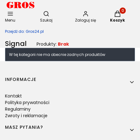
Otwórz wyszukiwarkę
Produkty w 
Menu
Szukaj
Zaloguj się
Koszyk
Przejdź do:
Gros24.pl
Signal
Produkty:
Brak
Lista produktów
W tej kategorii nie ma obecnie żadnych produktów
Linki w stopce
INFORMACJE
Kontakt
Polityka prywatności
Regulaminy
Zwroty i reklamacje
MASZ PYTANIA?