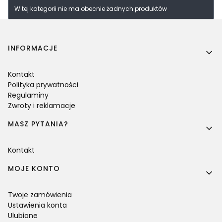
Lista produktów
W tej kategorii nie ma obecnie żadnych produktów
Linki w stopce
INFORMACJE
Kontakt
Polityka prywatności
Regulaminy
Zwroty i reklamacje
MASZ PYTANIA?
Kontakt
MOJE KONTO
Twoje zamówienia
Ustawienia konta
Ulubione