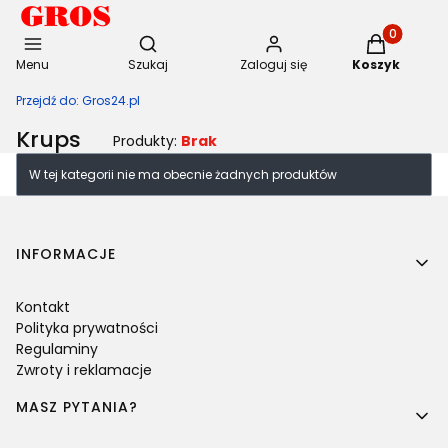
Otwórz wyszukiwarkę
Produkty w 
Menu
Szukaj
Zaloguj się
Koszyk
Przejdź do:
Gros24.pl
Krups
Produkty:
Brak
Lista produktów
W tej kategorii nie ma obecnie żadnych produktów
Linki w stopce
INFORMACJE
Kontakt
Polityka prywatności
Regulaminy
Zwroty i reklamacje
MASZ PYTANIA?