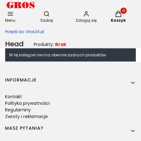
Otwórz wyszukiwarkę
Produkty w 
Menu
Szukaj
Zaloguj się
Koszyk
Przejdź do:
Gros24.pl
Head
Produkty:
Brak
Lista produktów
W tej kategorii nie ma obecnie żadnych produktów
Linki w stopce
INFORMACJE
Kontakt
Polityka prywatności
Regulaminy
Zwroty i reklamacje
MASZ PYTANIA?