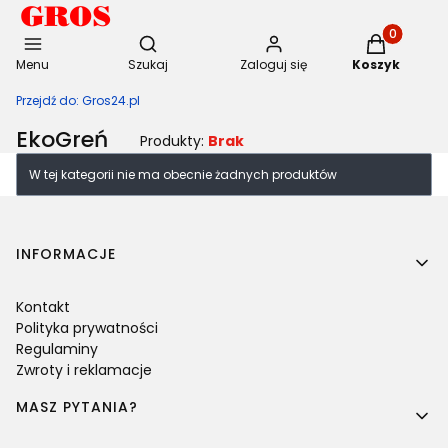
Otwórz wyszukiwarkę
Produkty w 
Menu
Szukaj
Zaloguj się
Koszyk
Przejdź do:
Gros24.pl
EkoGreń
Produkty:
Brak
Lista produktów
W tej kategorii nie ma obecnie żadnych produktów
Linki w stopce
INFORMACJE
Kontakt
Polityka prywatności
Regulaminy
Zwroty i reklamacje
MASZ PYTANIA?