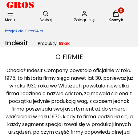
Otwórz wyszukiwarkę
Produkty w 
Menu
Szukaj
Zaloguj się
Koszyk
Przejdź do:
Gros24.pl
Indesit
Produkty:
Brak
O FIRMIE
Chociaż Indesit Company powstało oficjalnie w roku
1975, to historia firmy sięga nawet lat 30, ponieważ już
w roku 1930 roku we Włoszech powstała niewielka
firma rodzinna o nazwie Ariston, zajmowała się ona z
początku jedynie produkcją wag, z czasem jednak
firma poszerzała swój asortyment aż do śmierci
właściciela w roku 1970, kiedy to firma podzieliła się, a
każdy segment specjalizował się w produkcji innych
urządzeń, po czym część firmy odpowiedzialnej za