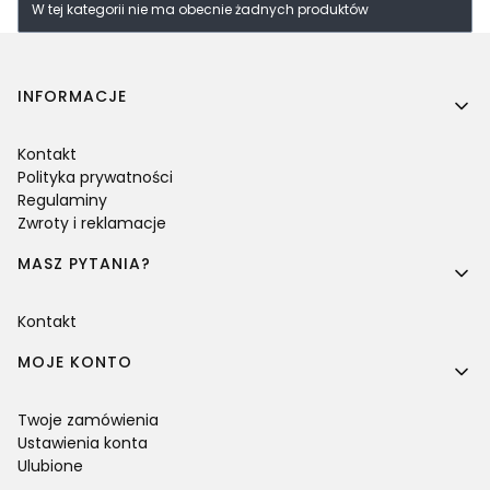
W tej kategorii nie ma obecnie żadnych produktów
Linki w stopce
INFORMACJE
Kontakt
Polityka prywatności
Regulaminy
Zwroty i reklamacje
MASZ PYTANIA?
Kontakt
MOJE KONTO
Twoje zamówienia
Ustawienia konta
Ulubione