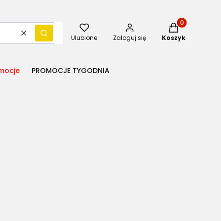
Produkty w kos
Wyczyść
Szukaj
Ulubione
Zaloguj się
Koszyk
mocje
PROMOCJE TYGODNIA